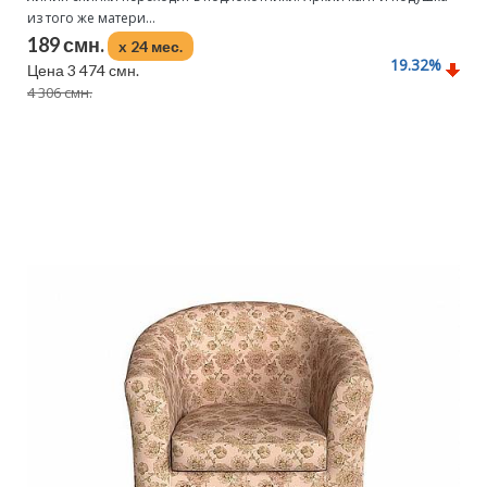
из того же матери...
189 смн.
x 24 мес.
19.32
%
Цена 3 474 смн.
4 306 смн.
Подробнее