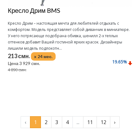
Кресло Дрим BMS
Кресло Дрим – настоящая мечта для любителей отдыхать с
комфортом. Модель представляет собой диванчик в миниатюре.
У него потрясающе подобрана обивка, шенилл 2-х теплых
оттенков добавит Вашей гостиной ярких красок. Дизайнеры
лишили модель подлокотн...
213 смн.
x 24 мес.
19.65
%
Цена 3 929 смн.
4 890 смн.
Подробнее
‹
1
2
3
4
...
11
12
›