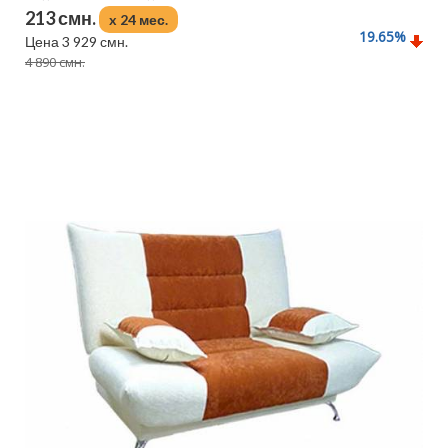
213 смн.
x 24 мес.
19.65
%
Цена 3 929 смн.
4 890 смн.
Подробнее