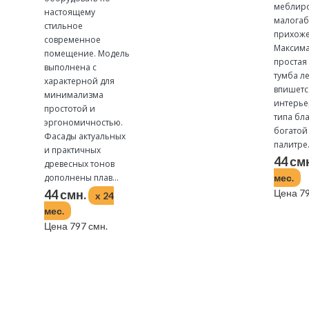
меблир
настоящему
малогаб
стильное
прихоже
современное
Максим
помещение. Модель
простая
выполнена с
тумба л
характерной для
впишетс
минимализма
интерье
простотой и
типа бл
эргономичностью.
богатой
Фасады актуальных
палитре.
и практичных
44 см
древесных тонов
дополнены плав...
мес.
44 смн.
Цена 79
x 24
мес.
Цена 797 смн.
Подробнее
Подробнее