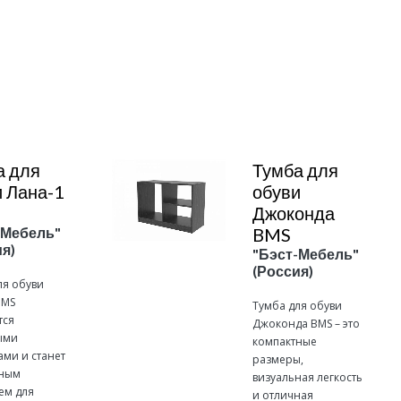
Подробнее
а для
Тумба для
 Лана-1
обуви
Джоконда
-Мебель"
BMS
я)
"Бэст-Мебель"
(Россия)
ля обуви
BMS
Тумба для обуви
тся
Джоконда BMS – это
ыми
компактные
ами и станет
размеры,
чным
визуальная легкость
ем для
и отличная