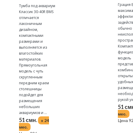
Грация 
Тумба под аквариум
максим
Классик 30-40R BMS
эффекти
отличается
задейст
лаконичным
обычно
дизайном,
неиспол
компактными
простра
размерами и
Компакт
выполняется из
функцио
влагостойких
модель
материалов.
предста
Прямоугольная
комбина
модель с чуть
открыты
скругленным
удобных
передним краем
размещ
столешницы
необход
подойдет для
рукой ухо
размещения
51 см
небольших
аквариумов и ...
мес.
51 смн.
x 24
Цена 92
мес.