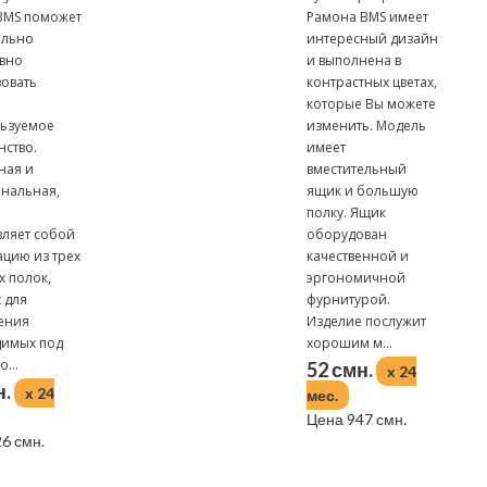
BMS поможет
Рамона BMS имеет
ально
интересный дизайн
вно
и выполнена в
вовать
контрастных цветах,
которые Вы можете
ьзуемое
изменить. Модель
нство.
имеет
ная и
вместительный
нальная,
ящик и большую
полку. Ящик
вляет собой
оборудован
цию из трех
качественной и
х полок,
эргономичной
 для
фурнитурой.
ения
Изделие послужит
имых под
хорошим м...
...
52 смн.
x 24
н.
x 24
мес.
Цена 947 смн.
6 смн.