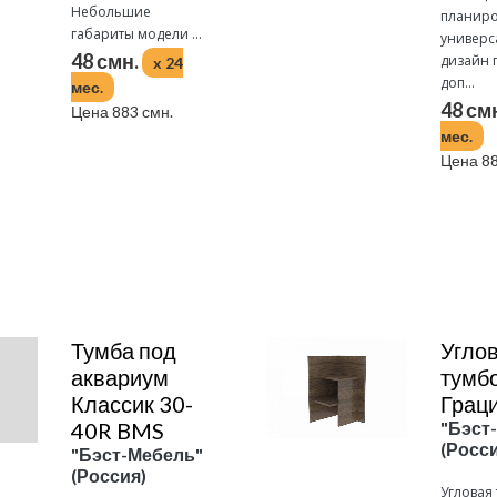
Небольшие
планиро
габариты модели ...
универс
48 смн.
дизайн 
x 24
доп...
мес.
48 см
Цена 883 смн.
мес.
Цена 88
Подробнее
Подробнее
Тумба под
Угло
аквариум
тумб
Классик 30-
Грац
40R BMS
"Бэст
(Росси
"Бэст-Мебель"
(Россия)
Угловая