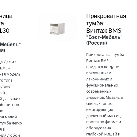
ница
Прикроватная
та
тумба
130
Винтаж BMS
"Бэст-Мебель"
(Россия)
-Мебель"
я)
Прикроватная тумба
Винтаж BMS
а Дельта
придется по душе
 BMS –
поклонникам
ная модель
лаконичных и
о типа,
функциональных
станет
современных
щей
дизайнов. Модель в
й для узких
светлых тонах,
абаритных
имитирующих
х.
древесный массив,
ря малой
проста по форме и
 тумба легко
оборудована
я в
глубокой нишей и
ния любой