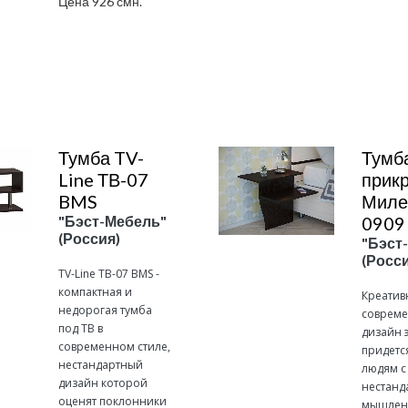
Цена 926 смн.
Подробнее
Подробнее
Тумба TV-
Тумб
Line ТВ-07
прик
BMS
Миле
"Бэст-Мебель"
0909
(Россия)
"Бэст
(Росси
TV-Line ТВ-07 BMS -
компактная и
Креатив
недорогая тумба
соврем
под ТВ в
дизайн 
современном стиле,
придется
нестандартный
людям с
дизайн которой
нестанд
оценят поклонники
мышлен