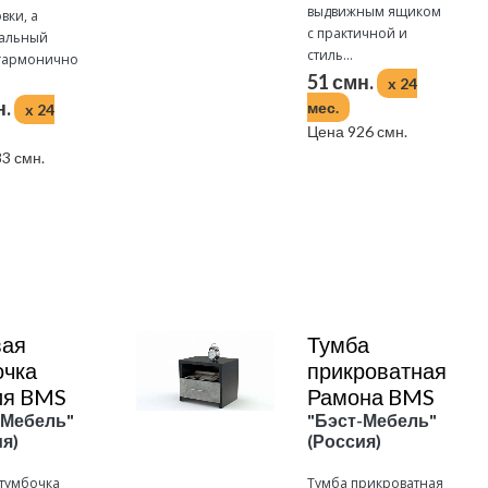
выдвижным ящиком
вки, а
с практичной и
альный
стиль...
гармонично
51 смн.
x 24
н.
мес.
x 24
Цена 926 смн.
3 смн.
Подробнее
вая
Тумба
очка
прикроватная
ия BMS
Рамона BMS
-Мебель"
"Бэст-Мебель"
я)
(Россия)
 тумбочка
Тумба прикроватная