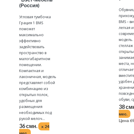
(Россия)
Обувниц
прихож
Угловая тумбочка
BMS – в
Грация 1 BMS
легкая 
поможет
соврем
максимально
модель.
эффективно
стеллаж 
задействовать
открыты
пространство в
занимае
малогабаритном
места, н
помещении.
отличае
Компактная и
вместит
лаконичная, модель
удобен 
представляет собой
хранен
комбинацию из
повседн
открытых полок,
обуви, ср
удобных для
38 см
размещения
необходимых под
мес.
рукой мелоч...
Цена 69
36 смн.
x 24
мес.