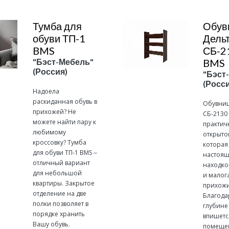
Тумба для
Обув
обуви ТП-1
Дель
BMS
СБ-2
"Бэст-Мебель"
BMS
(Россия)
"Бэст
(Росси
Надоела
раскиданная обувь в
Обувниц
прихожей? Не
СБ-2130
можете найти пару к
практич
любимому
открытог
кроссовку? Тумба
которая 
для обуви ТП-1 BMS ‒
настоя
отличный вариант
находко
для небольшой
и малог
квартиры. Закрытое
прихожи
отделение на две
Благода
полки позволяет в
глубине
порядке хранить
впишетс
Вашу обувь.
помеще