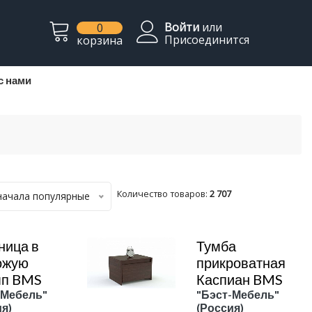
Войти
или
0
Присоединится
корзина
с нами
Количество товаров:
2 707
начала популярные
ница в
Тумба
ожую
прикроватная
п BMS
Каспиан BMS
-Мебель"
"Бэст-Мебель"
я)
(Россия)