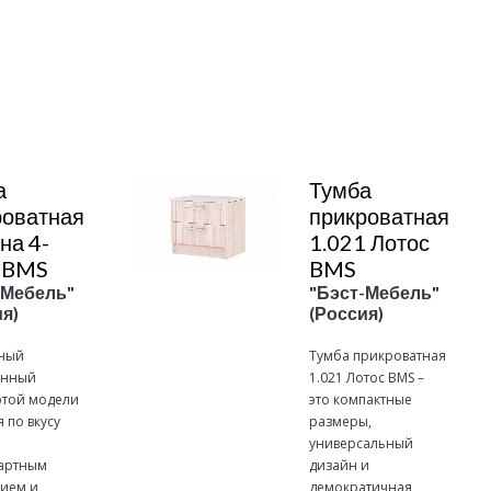
Подробнее
а
Тумба
роватная
прикроватная
на 4-
1.021 Лотос
 BMS
BMS
-Мебель"
"Бэст-Мебель"
я)
(Россия)
ный
Тумба прикроватная
енный
1.021 Лотос BMS –
этой модели
это компактные
 по вкусу
размеры,
универсальный
артным
дизайн и
ием и
демократичная