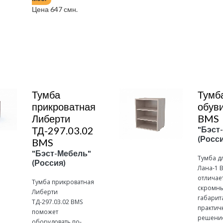
Цена 647 смн.
Подробнее
Подробнее
Тумба
Тумб
прикроватная
обуви
Либерти
BMS
ТД-297.03.02
"Бэст
(Росси
BMS
"Бэст-Мебель"
Тумба д
(Россия)
Лана-1 
отличае
Тумба прикроватная
скромн
Либерти
габарит
ТД-297.03.02 BMS
практи
поможет
решени
оборудовать по-