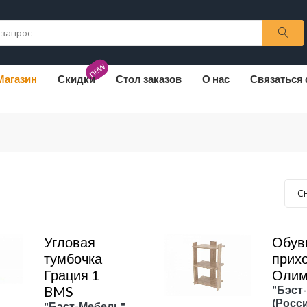
new
Магазин
Скидки
Стол заказов
О нас
Связаться 
С
Угловая
Обув
тумбочка
прих
Грация 1
Олим
BMS
"Бэст
(Росси
"Бэст-Мебель"