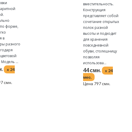
овки
вместительность.
аритной
Конструкция
й.
представляет собой
ально
сочетание открытых
 по форме,
полок разной
егко
высоты и подходит
я в
для хранения
ры разного
повседневной
агодаря
обуви, столешницу
 цветовой
позволяя
 Модель ...
использова...
н.
x 24
44 смн.
x 24
мес.
7 смн.
Цена 797 смн.
Подробнее