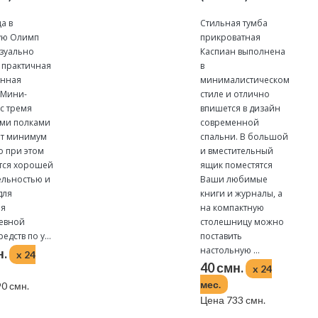
а в
Стильная тумба
ую Олимп
прикроватная
изуально
Каспиан выполнена
и практичная
в
енная
минималистическом
 Мини-
стиле и отлично
с тремя
впишется в дизайн
ми полками
современной
т минимум
спальни. В большой
о при этом
и вместительный
тся хорошей
ящик поместятся
ельностью и
Ваши любимые
для
книги и журналы, а
ия
на компактную
евной
столешницу можно
едств по у...
поставить
настольную ...
н.
x 24
40 смн.
x 24
мес.
0 смн.
Цена 733 смн.