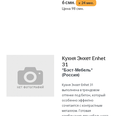
6 смн.
x 24 мес.
Цена 98 смн.
Подробнее
Кухня Энхет Enhet
31
"Бэст-Мебель"
(Россия)
Кухня Энхет Enhet 31
выполнена в трендовом
оттенке под бетон, который
особенно эффектно
сочетается с контрастным
металлом. Готовая
комбинация для небольшого