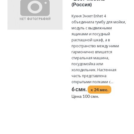
(Россия)
Кухня Энхет Enhet 4
объединила тумбу для мойки,
модуль с выдвижными
ящиками и посудный
распашной шкаф, а в
пространство между ними
гармонично впишется
стиральная машина,
посудомойка или
холодильник. Настенная
часть представлена
открытыми полками с...
6 смн.
x 24 мес.
Цена 100 смн.
Подробнее