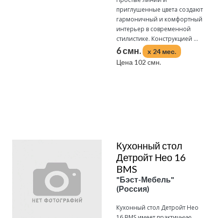
приглушенные цвета создают
гармоничный и комфортный
интерьер в современной
стилистике. Конструкцией ...
6 смн.
x 24 мес.
Цена 102 смн.
Подробнее
Кухонный стол
Детройт Нео 16
BMS
"Бэст-Мебель"
(Россия)
Кухонный стол Детройт Нео
16 BMS имеет практичную