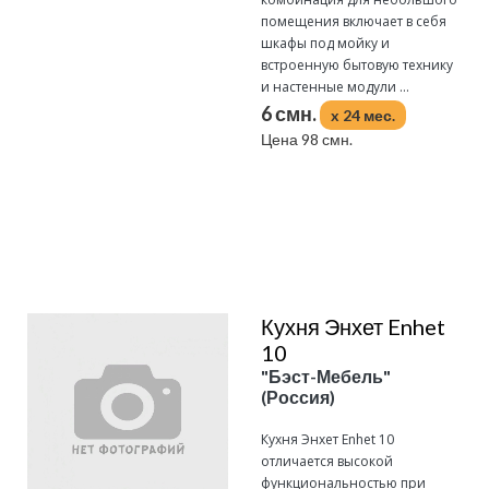
помещения включает в себя
шкафы под мойку и
встроенную бытовую технику
и настенные модули ...
6 смн.
x 24 мес.
Цена 98 смн.
Подробнее
Кухня Энхет Enhet
10
"Бэст-Мебель"
(Россия)
Кухня Энхет Enhet 10
отличается высокой
функциональностью при