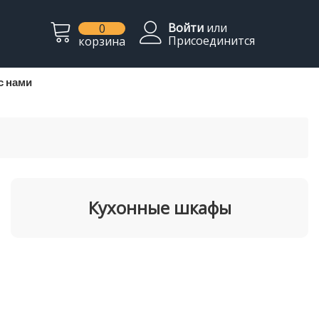
Войти
или
0
Присоединится
корзина
с нами
Кухонные шкафы