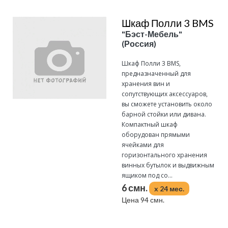
Шкаф Полли 3 BMS
"Бэст-Мебель"
(Россия)
Шкаф Полли 3 BMS,
предназначенный для
хранения вин и
сопутствующих аксессуаров,
вы сможете установить около
барной стойки или дивана.
Компактный шкаф
оборудован прямыми
ячейками для
горизонтального хранения
винных бутылок и выдвижным
ящиком под со...
6 смн.
x 24 мес.
Цена 94 смн.