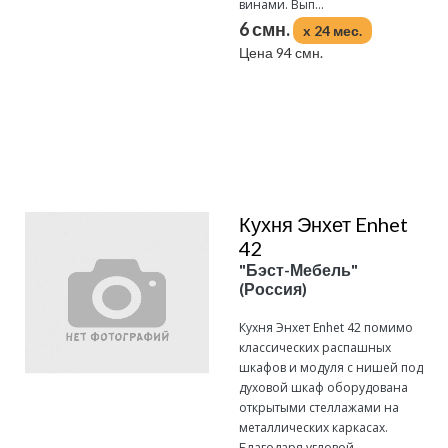
винами. Вып...
6 смн.
x 24 мес.
Цена 94 смн.
Подробнее
Кухня Энхет Enhet
42
"Бэст-Мебель"
(Россия)
Кухня Энхет Enhet 42 помимо
классических распашных
шкафов и модуля с нишей под
духовой шкаф оборудована
открытыми стеллажами на
металлических каркасах.
Благодаря угловой