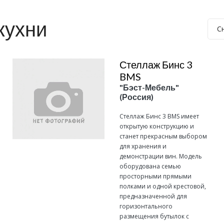
кухни
С
Стеллаж Бинс 3
BMS
"Бэст-Мебель"
(Россия)
Стеллаж Бинс 3 BMS имеет
открытую конструкцию и
станет прекрасным выбором
для хранения и
демонстрации вин. Модель
оборудована семью
просторными прямыми
полками и одной крестовой,
предназначенной для
горизонтального
размещения бутылок с