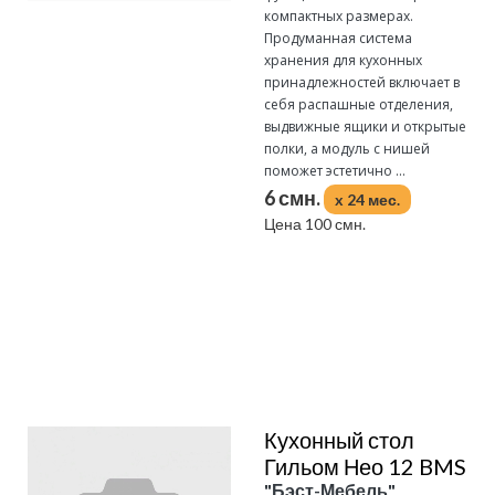
компактных размерах.
Продуманная система
хранения для кухонных
принадлежностей включает в
себя распашные отделения,
выдвижные ящики и открытые
полки, а модуль с нишей
поможет эстетично ...
6 смн.
x 24 мес.
Цена 100 смн.
Подробнее
Кухонный стол
Гильом Нео 12 BMS
"Бэст-Мебель"