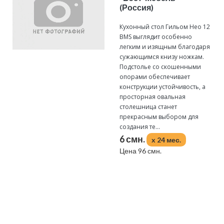
(Россия)
Кухонный стол Гильом Нео 12
BMS выглядит особенно
легким и изящным благодаря
сужающимся книзу ножкам.
Подстолье со скошенными
опорами обеспечивает
конструкции устойчивость, а
просторная овальная
столешница станет
прекрасным выбором для
создания те...
6 смн.
x 24 мес.
Цена 96 смн.
Подробнее