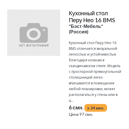
Кухонный стол
Перу Нео 16 BMS
"Бэст-Мебель"
(Россия)
Кухонный стол Перу Нео 16
BMS отличается визуальной
легкостью и устойчивостью
благодаря ножкам в
скандинавском стиле. Модель
с просторной прямоугольной
столешницей легко
вписывается в помещения
любой планировки, может
располагаться у стены или в
ц...
6 смн.
x 24 мес.
Цена 97 смн.