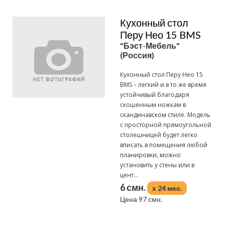
Кухонный стол
Перу Нео 15 BMS
"Бэст-Мебель"
(Россия)
Кухонный стол Перу Нео 15
BMS – легкий и в то же время
устойчивый благодаря
скошенным ножкам в
скандинавском стиле. Модель
с просторной прямоугольной
столешницей будет легко
вписать в помещения любой
планировки, можно
установить у стены или в
цент...
6 смн.
x 24 мес.
Цена 97 смн.