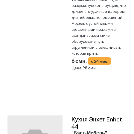
раздвижную конструкцию, что
делает его удачным выбором
для небольших помещений.
Модель с устойчивыми
скошенными ножками в
скандинавском стиле
оборудована чуть
скругленной столешницей,
которая при п...
6 смн.
x 24 мес.
Цена 98 смн.
Подробнее
Кухня Энхет Enhet
44
"Бэст-Мебель"