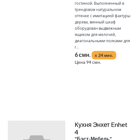
гостиной. Выполненный в
трендовом натуральном
оттенке с имитацией фактуры
дерева, винный шкаф
оборудован выдвижным
ящиком для мелочей,
диагональными полками для
г...
6 смн.
x 24 мес.
Цена 94 смн.
Подробнее
Кухня Энхет Enhet
4
"Бэст-Мебель"