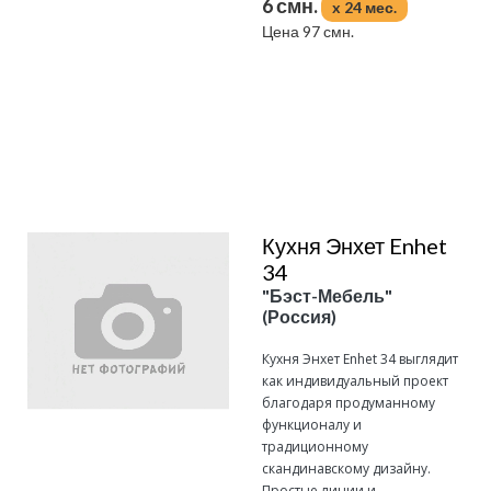
6 смн.
x 24 мес.
Цена 97 смн.
Подробнее
Кухня Энхет Enhet
34
"Бэст-Мебель"
(Россия)
Кухня Энхет Enhet 34 выглядит
как индивидуальный проект
благодаря продуманному
функционалу и
традиционному
скандинавскому дизайну.
Простые линии и