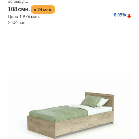
острых уг...
108 смн.
x 24 мес.
8.05
%
Цена 1 976 смн.
2 149 смн.
Подробнее