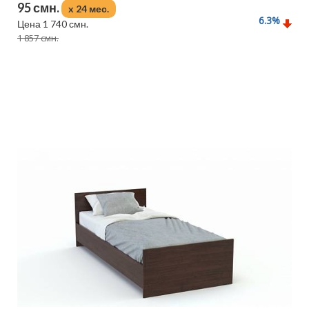
95 смн.
x 24 мес.
6.3
%
Цена 1 740 смн.
1 857 смн.
Подробнее