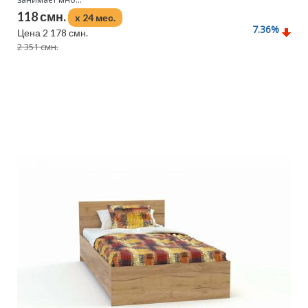
118 смн.
x 24 мес.
7.36
%
Цена 2 178 смн.
2 351 смн.
Подробнее