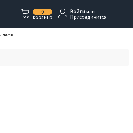
Войти
или
0
Присоединится
корзина
с нами