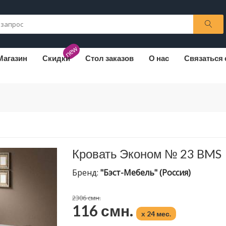
new
Магазин
Скидки
Стол заказов
О нас
Связаться 
Кровать Эконом № 23 BMS
Бренд:
"Бэст-Мебель" (Россия)
2306 смн.
116 смн.
x 24 мес.