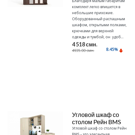
Благодаря малым габаритам
комплект легко впишется в
небольшие прихожие.
Оборудованный распашным
шкафом, открытыми полками,
крючками для верхней
одежды и тумбой, он удоб...
4 518 смн.
8.45
%
4935.00 смн.
Подробнее
Угловой шкаф со
столом Рейн BMS
Угловой шкаф со столом Рейн
BMS – это элегантная