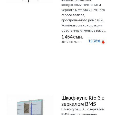
контрастным сочетанием
черного металла и нежного
серого велюра,
простроченного ромбами.
Устойчивость конструкции
обеспечивают четыре высо...
1 454 смн.
19.76
%
1812.00 смн.
Подробнее
Шкаф-купе Rio 3 с
зеркалом BMS
Шкаф-купе RIO 3 с зеркалом
BMS будет гармонично