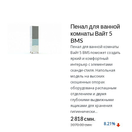
Пенал для ванной
комнаты Вайт 5
BMS
Пенал для ванной комнаты
Вайт 5 BMS поможет создать
яркий и комфортный
интерьер с элементами
сканди-стиля. Напольная
модель на высоких
скошенных опорах
оборудована распашным
отделением и двумя
глубокими выдвижными
ящиками для хранения
гигиенически...
2 818 смн.
8.21
%
3070.00 смн.