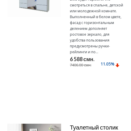
смотреться в спальне, детской
или молодежной комнате.
Выполненный в белом цвете,
фасад с горизонтальным
делением дополняет
ростовое зеркало, для
удобства пользования
предусмотрены ручки-
рейлинги и по...
6 588 смн.
11.05
%
7406.00 смн.
Подробнее
Туалетный столик