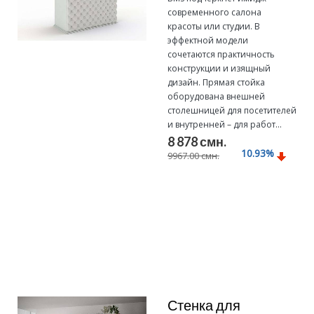
современного салона
красоты или студии. В
эффектной модели
сочетаются практичность
конструкции и изящный
дизайн. Прямая стойка
оборудована внешней
столешницей для посетителей
и внутренней – для работ...
8 878 смн.
10.93
%
9967.00 смн.
Подробнее
Стенка для