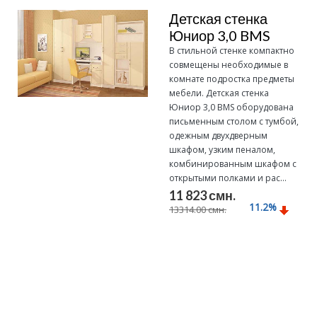
Детская стенка
Юниор 3,0 BMS
В стильной стенке компактно
совмещены необходимые в
комнате подростка предметы
мебели. Детская стенка
Юниор 3,0 BMS оборудована
письменным столом с тумбой,
одежным двухдверным
шкафом, узким пеналом,
комбинированным шкафом с
открытыми полками и рас...
11 823 смн.
11.2
%
13314.00 смн.
Подробнее