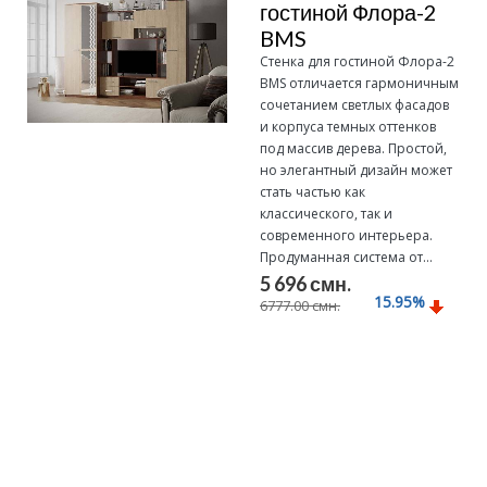
гостиной Флора-2
BMS
Стенка для гостиной Флора-2
BMS отличается гармоничным
сочетанием светлых фасадов
и корпуса темных оттенков
под массив дерева. Простой,
но элегантный дизайн может
стать частью как
классического, так и
современного интерьера.
Продуманная система от...
5 696 смн.
15.95
%
6777.00 смн.
Подробнее