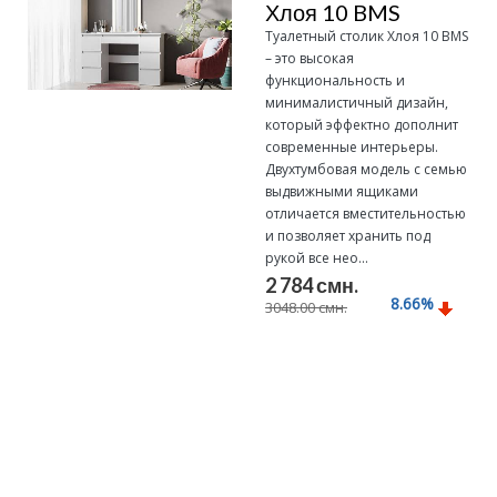
Хлоя 10 BMS
Туалетный столик Хлоя 10 BMS
– это высокая
функциональность и
минималистичный дизайн,
который эффектно дополнит
современные интерьеры.
Двухтумбовая модель с семью
выдвижными ящиками
отличается вместительностью
и позволяет хранить под
рукой все нео...
2 784 смн.
8.66
%
3048.00 смн.
Подробнее