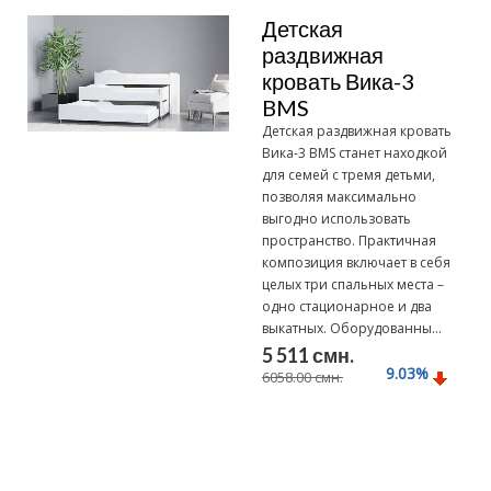
Детская
раздвижная
кровать Вика-3
BMS
Детская раздвижная кровать
Вика-3 BMS станет находкой
для семей с тремя детьми,
позволяя максимально
выгодно использовать
пространство. Практичная
композиция включает в себя
целых три спальных места –
одно стационарное и два
выкатных. Оборудованны...
5 511 смн.
9.03
%
6058.00 смн.