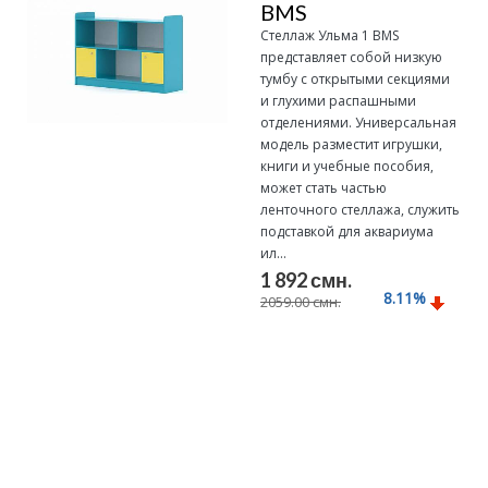
BMS
Стеллаж Ульма 1 BMS
представляет собой низкую
тумбу с открытыми секциями
и глухими распашными
отделениями. Универсальная
модель разместит игрушки,
книги и учебные пособия,
может стать частью
ленточного стеллажа, служить
подставкой для аквариума
ил...
1 892 смн.
8.11
%
2059.00 смн.
Подробнее