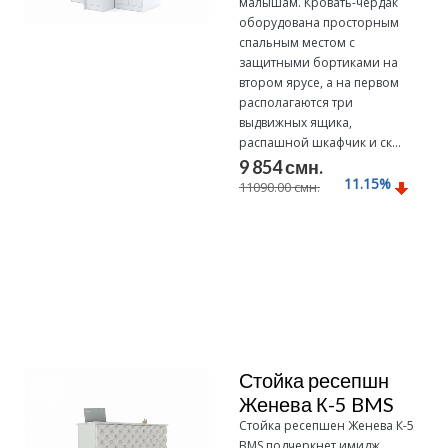
малышам. Кровать-чердак
оборудована просторным
спальным местом с
защитными бортиками на
втором ярусе, а на первом
располагаются три
выдвижных ящика,
распашной шкафчик и ск...
9 854 смн.
11.15
%
11090.00 смн.
Подробнее
Стойка ресепшн
Женева К-5 BMS
Стойка ресепшен Женева К-5
BMS подчеркнет имидж