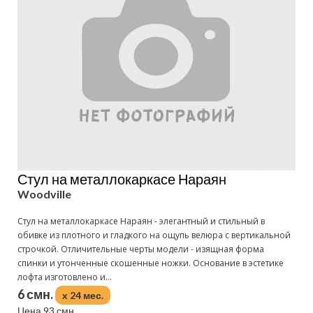
Стул на металлокаркасе Нараян
Woodville
Стул на металлокаркасе Нараян - элегантный и стильный в
обивке из плотного и гладкого на ощупь велюра с вертикальной
строчкой. Отличительные черты модели - изящная форма
спинки и утонченные скошенные ножки. Основание в эстетике
лофта изготовлено и...
6 смн.
x 24 мес.
Цена 93 смн.