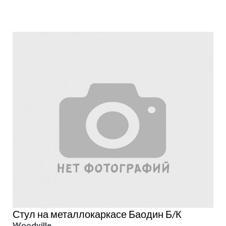
Стул на металлокаркасе Баодин Б/К
Woodville