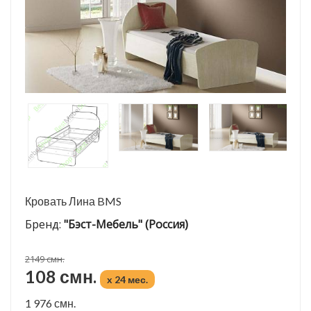
Кровать Лина BMS
Бренд:
"Бэст-Мебель" (Россия)
2149 смн.
108 смн.
x 24 мес.
1 976 смн.