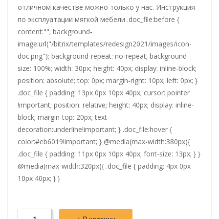
отличном качестве можно только у нас. Инструкция
по эксплуатации мягкой мебели .doc_file:before {
content:""; background-
image:url("/bitrix/templates/redesign2021/images/icon-
doc.png"); background-repeat: no-repeat; background-
size: 100%; width: 30px; height: 40px; display: inline-block;
position: absolute; top: 0px; margin-right: 10px; left: 0px; }
.doc_file { padding: 13px 0px 10px 40px; cursor: pointer
!important; position: relative; height: 40px; display: inline-
block; margin-top: 20px; text-
decoration:underline!important; } .doc_file:hover {
color:#eb6019!important; } @media(max-width:380px){
.doc_file { padding: 11px 0px 10px 40px; font-size: 13px; } }
@media(max-width:320px){ .doc_file { padding: 4px 0px
10px 40px; } }