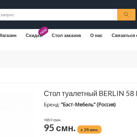
new
Магазин
Скидки
Стол заказов
О нас
Связаться 
Стол туалетный BERLIN 58
Бренд:
"Бэст-Мебель" (Россия)
1857 смн.
95 смн.
x 24 мес.