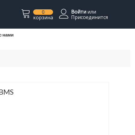
Войти
или
0
Присоединится
корзина
с нами
 BMS