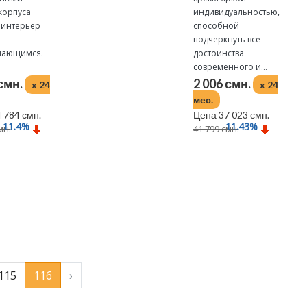
корпуса
индивидуальностью,
 интерьер
способной
подчеркнуть все
нающимся.
достоинства
современного и...
 смн.
2 006 смн.
x 24
x 24
мес.
 784 смн.
Цена 37 023 смн.
11.4
%
11.43
%
мн.
41 799 смн.
Подробнее
115
116
›