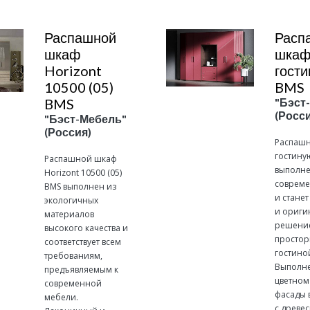
Распашной
Расп
шкаф
шкаф
Horizont
гост
10500 (05)
BMS
BMS
"Бэст
(Росси
"Бэст-Мебель"
(Россия)
Распашн
гостину
Распашной шкаф
выполне
Horizont 10500 (05)
совреме
BMS выполнен из
и стане
экологичных
и ориги
материалов
решени
высокого качества и
просто
соответствует всем
гостино
требованиям,
Выполне
предъявляемым к
цветном
современной
фасады 
мебели.
с древе