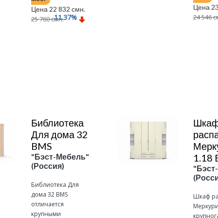
Цена 23
Цена 22 832 смн.
11.37
%
24 546 с
25 760 смн.
Подробнее
Подробнее
Библиотека
Шка
Для дома 32
расп
BMS
Мерк
"Бэст-Мебель"
1.18
(Россия)
"Бэст
(Росси
Библиотека Для
дома 32 BMS
Шкаф р
отличается
Меркури
крупными
крупног