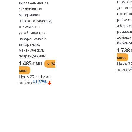
гармон
выполненная из
дополни
экологичных
гостино
материалов
рабочег
высокого качества,
а береж
отличается
размест
устойчивостью
домаш
поверхностей к
библиоте
выгоранию,
1 738
механическим
повреждениям,...
мес.
1 485 смн.
x 24
Цена 32
36 206 с
мес.
Цена 27 411 смн.
11.37
%
30 926 смн.
Подробнее
Подробнее