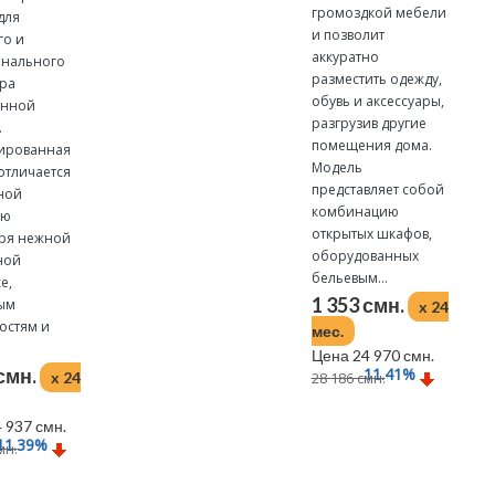
громоздкой мебели
для
и позволит
го и
аккуратно
нального
разместить одежду,
ра
обувь и аксессуары,
енной
разгрузив другие
.
помещения дома.
ированная
Модель
отличается
представляет собой
ной
комбинацию
ью
открытых шкафов,
ря нежной
оборудованных
ной
бельевым...
е,
1 353 смн.
ым
x 24
остям и
мес.
Цена 24 970 смн.
 смн.
11.41
%
x 24
28 186 смн.
 937 смн.
11.39
%
мн.