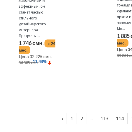
Лаконичный и
тонами 
эффектный, он
сделают
станет частью
ярким и
стильного
запоми
дизайнерского
Мо...
интерьера.
1 885
Предметы ...
1 746 смн.
мес.
x 24
Цена 34
мес.
39 261 с
Цена 32 225 смн.
11.43
%
36 385 смн.
Подробнее
Подробнее
‹
1
2
...
113
114