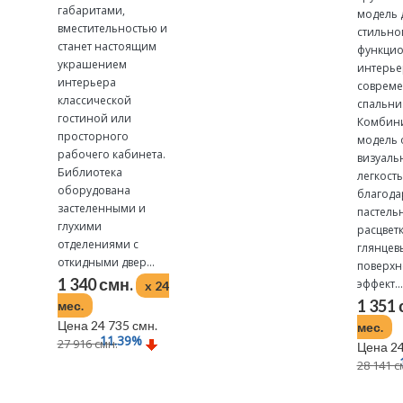
габаритами,
модель 
вместительностью и
стильно
станет настоящим
функцио
украшением
интерье
интерьера
соврем
классической
спальни
гостиной или
Комбин
просторного
модель 
рабочего кабинета.
визуаль
Библиотека
легкост
оборудована
благода
застеленными и
пастель
глухими
расцветк
отделениями с
глянцев
откидными двер...
поверхн
1 340 смн.
эффект...
x 24
1 351
мес.
Цена 24 735 смн.
мес.
11.39
%
27 916 смн.
Цена 24
28 141 с