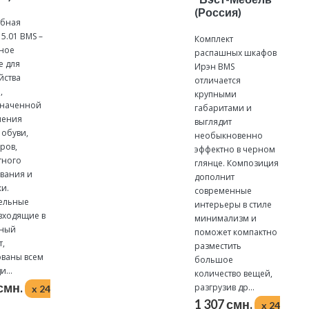
(Россия)
обная
5.01 BMS –
Комплект
ное
распашных шкафов
 для
Ирэн BMS
йства
отличается
,
крупными
значенной
габаритами и
нения
выглядит
 обуви,
необыкновенно
ров,
эффектно в черном
тного
глянце. Композиция
вания и
дополнит
и.
современные
ельные
интерьеры в стиле
входящие в
минимализм и
зный
поможет компактно
т,
разместить
ваны всем
большое
...
количество вещей,
 смн.
разгрузив др...
x 24
1 307 смн.
x 24