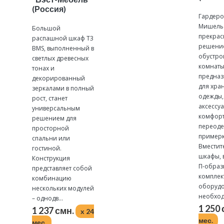
(Россия)
Гардер
Мишель 
Большой
прекрас
распашной шкаф Т3
решение
BMS, выполненный в
обустро
светлых древесных
комнаты
тонах и
предна
декорированный
для хра
зеркалами в полный
одежды,
рост, станет
аксессуа
универсальным
комфор
решением для
переоде
просторной
примерк
спальни или
Вместит
гостиной.
шкафы, 
Конструкция
П-обра
представляет собой
комплек
комбинацию
оборудо
нескольких модулей
необходи
– однодв...
1 250
1 237 смн.
x 24
мес.
мес.