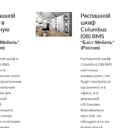
ашной
Распашной
 в
шкаф
иную
Columbus
(08) BMS
-Мебель"
"Бэст-Мебель"
я)
(Россия)
ой шкаф в
Распашной шкаф
ю BMS
Columbus (08) BMS
н в
настолько
нном стиле
универсален, что
т практичным
будет смотреться
нальным
органично и в
ем для
офисе, и в
рной
домашней
й.
обстановке.
нные в
Максимально
 глянце
простой, он
в сочетании
обладает в то же
сными
время яркой