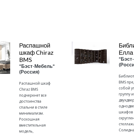
Подробнее
Подробнее
Распашной
Библ
шкаф Chiraz
Елла
BMS
"Бэст
(Росси
"Бэст-Мебель"
(Россия)
Библиот
BMS пре
Распашной шкаф
собой у
Chiraz BMS
группу и
подчеркнет все
двухдве
достоинства
однодв
спальни в стиле
шкафов 
минимализм.
скругле
Роскошная
стеллаж
вместительная
Солидна
модель,