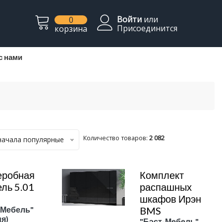
Войти
или
0
Присоединится
корзина
с нами
Количество товаров:
2 082
начала популярные
еробная
Комплект
ль 5.01
распашных
шкафов Ирэн
-Мебель"
BMS
я)
"Бэст-Мебель"