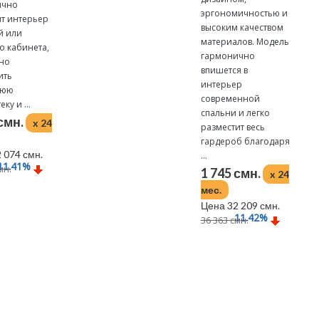
ично
эргономичностью и
т интерьер
высоким качеством
й или
материалов. Модель
о кабинета,
гармонично
но
впишется в
ить
интерьер
нюю
современной
ку и ...
спальни и легко
 смн.
x 24
разместит весь
гардероб благодаря
 074 смн.
...
11.41
%
мн.
1 745 смн.
x 24
мес.
Цена 32 209 смн.
11.42
%
36 363 смн.
Подробнее