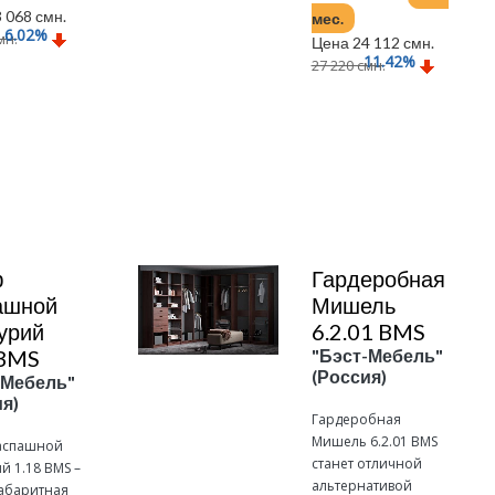
 068 смн.
мес.
6.02
%
мн.
Цена 24 112 смн.
11.42
%
27 220 смн.
Подробнее
ф
Гардеробная
ашной
Мишель
урий
6.2.01 BMS
 BMS
"Бэст-Мебель"
(Россия)
-Мебель"
я)
Гардеробная
Мишель 6.2.01 BMS
аспашной
станет отличной
й 1.18 BMS –
альтернативой
абаритная