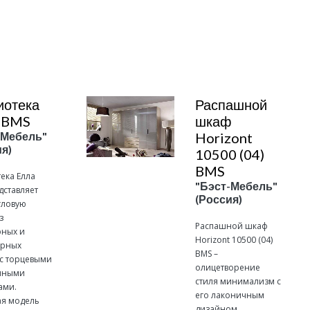
Подробнее
иотека
Распашной
 BMS
шкаф
-Мебель"
Horizont
я)
10500 (04)
BMS
ека Елла
"Бэст-Мебель"
дставляет
(Россия)
гловую
з
Распашной шкаф
рных и
Horizont 10500 (04)
ерных
BMS –
с торцевыми
олицетворение
нными
стиля минимализм с
ами.
его лаконичным
я модель
дизайном,