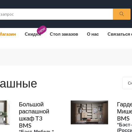
new
Магазин
Скидки
Стол заказов
О нас
Связаться 
пашные
С
Большой
Гард
распашной
Мише
шкаф Т3
BMS
BMS
"Бэст
(Росси
"Бэст-Мебель"