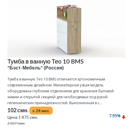
Тумба в ванную Тео 10 BMS
"Бэст-Мебель" (Россия)
Тумба в ванную Тео 10 BMS отличается эргономичным
современным дизайном. Миниатюрная узкая модель
оборудована глубоким отделением для хранения бытовой
химии и открытой секцией для необходимых под рукой
гигиенических принадлежностей. Выполненная в с...
102 смн.
x 24 мес.
7.95
%
Цена 1 875 смн.
2 037 смн.