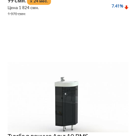
99 смн.
x 24 мес.
7.41
%
Цена 1 824 смн.
1 970 смн.
Подробнее
Тумба в ванную Альт 10 BMS