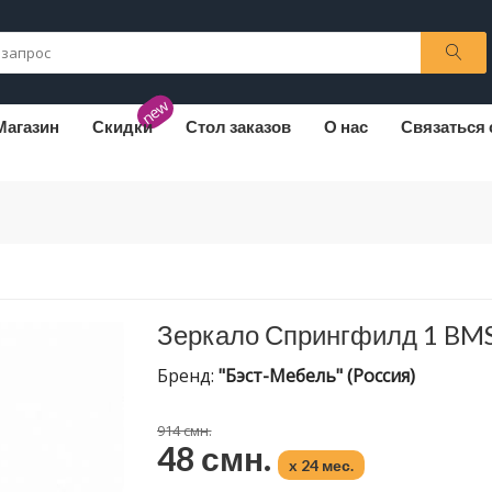
new
Магазин
Скидки
Стол заказов
О нас
Связаться 
Зеркало Спрингфилд 1 BM
Бренд:
"Бэст-Мебель" (Россия)
914 смн.
48 смн.
x 24 мес.