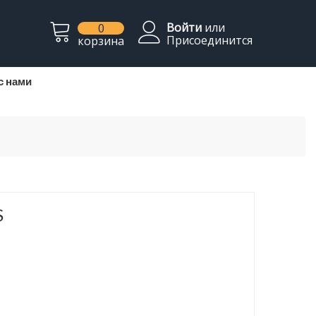
Войти
или
0
Присоединится
корзина
с нами
S