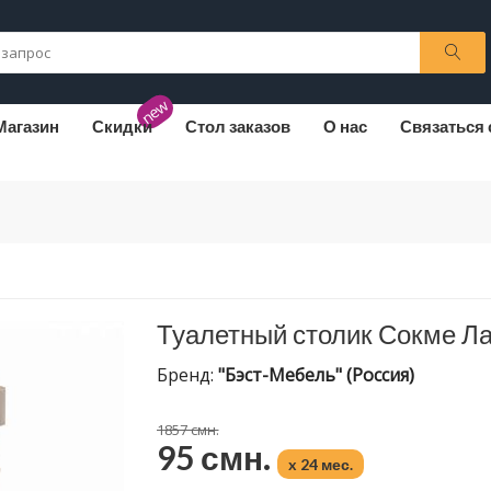
new
Магазин
Скидки
Стол заказов
О нас
Связаться 
Туалетный столик Сокме Л
Бренд:
"Бэст-Мебель" (Россия)
1857 смн.
95 смн.
x 24 мес.