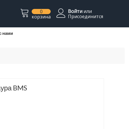
Войти
или
0
Присоединится
корзина
с нами
аура BMS