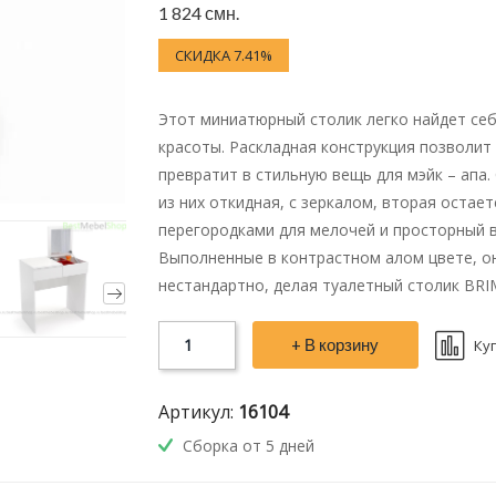
1 824 смн.
СКИДКА 7.41%
Этот миниатюрный столик легко найдет себ
красоты. Раскладная конструкция позволит 
превратит в стильную вещь для мэйк – апа.
из них откидная, с зеркалом, вторая остае
перегородками для мелочей и просторный 
Выполненные в контрастном алом цвете, о
нестандартно, делая туалетный столик BR
+ В корзину
Ку
Артикул:
16104
Сборка от 5 дней