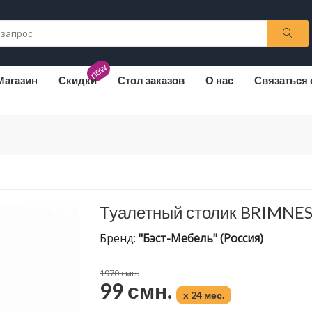
new
Магазин
Скидки
Стол заказов
О нас
Связаться 
Туалетный столик BRIMNE
Бренд:
"Бэст-Мебель" (Россия)
1970 смн.
99 смн.
x 24 мес.