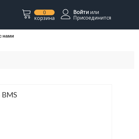
Войти
или
0
Присоединится
корзина
с нами
S BMS