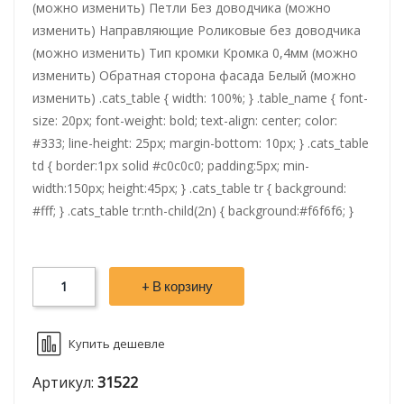
(можно изменить) Петли Без доводчика (можно
изменить) Направляющие Роликовые без доводчика
(можно изменить) Тип кромки Кромка 0,4мм (можно
изменить) Обратная сторона фасада Белый (можно
изменить) .cats_table { width: 100%; } .table_name { font-
size: 20px; font-weight: bold; text-align: center; color:
#333; line-height: 25px; margin-bottom: 10px; } .cats_table
td { border:1px solid #c0c0c0; padding:5px; min-
width:150px; height:45px; } .cats_table tr { background:
#fff; } .cats_table tr:nth-child(2n) { background:#f6f6f6; }
+ В корзину
Купить дешевле
Артикул:
31522