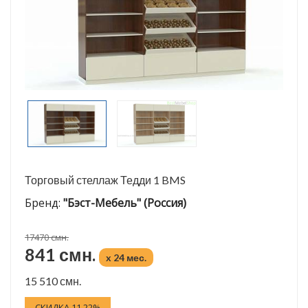
Торговый стеллаж Тедди 1 BMS
Бренд:
"Бэст-Мебель" (Россия)
17470 смн.
841 смн.
x 24 мес.
15 510 смн.
СКИДКА 11.22%