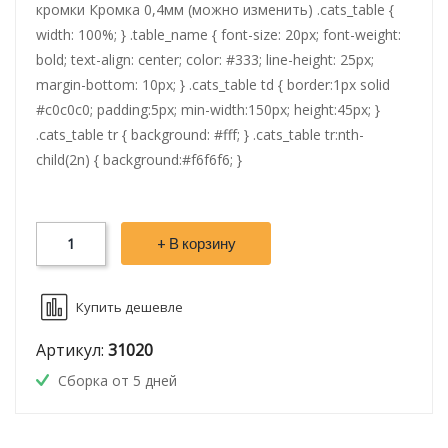
кромки Кромка 0,4мм (можно изменить) .cats_table {
width: 100%; } .table_name { font-size: 20px; font-weight:
bold; text-align: center; color: #333; line-height: 25px;
margin-bottom: 10px; } .cats_table td { border:1px solid
#c0c0c0; padding:5px; min-width:150px; height:45px; }
.cats_table tr { background: #fff; } .cats_table tr:nth-
child(2n) { background:#f6f6f6; }
+ В корзину
Купить дешевле
Артикул:
31020
Сборка от 5 дней