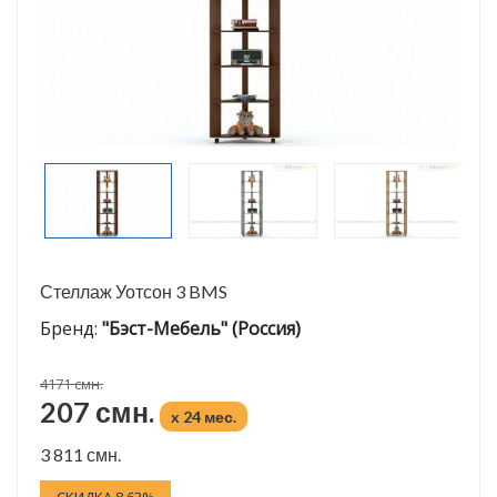
Стеллаж Уотсон 3 BMS
Бренд:
"Бэст-Мебель" (Россия)
4171 смн.
207 смн.
x 24 мес.
3 811 смн.
СКИДКА 8.63%