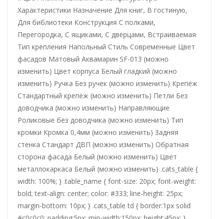
Характеристики Назначение Для книг, В гостиную,
Для библиотеки Конструкция С полками,
Перегородка, С ящиками, С дверцами, Встраиваемая
Тип крепления Напольный Стиль Современные Цвет
фасадов Матовый Аквамарин SF-013 (можно
изменить) Цвет корпуса Белый гладкий (можно
изменить) Ручка Без ручек (можно изменить) Крепёж
Стандартный крепёж (можно изменить) Петли Без
доводчика (можно изменить) Направляющие
Роликовые без доводчика (можно изменить) Тип
кромки Кромка 0,4мм (можно изменить) Задняя
стенка Стандарт ДВП (можно изменить) Обратная
сторона фасада Белый (можно изменить) Цвет
металлокаркаса Белый (можно изменить) .cats_table {
width: 100%; } .table_name { font-size: 20px; font-weight:
bold; text-align: center; color: #333; line-height: 25px;
margin-bottom: 10px; } .cats_table td { border:1px solid
#c0c0c0; padding:5px; min-width:150px; height:45px; }