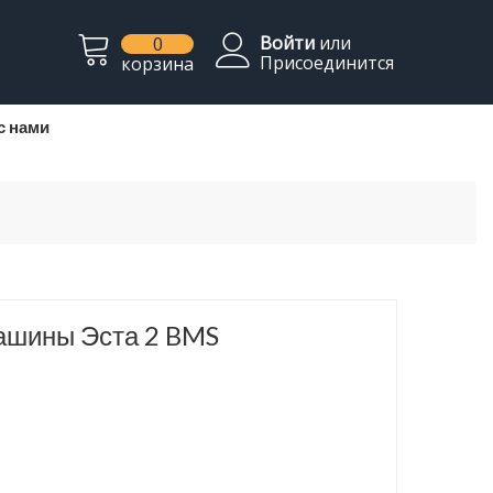
Войти
или
0
Присоединится
корзина
с нами
ашины Эста 2 BMS