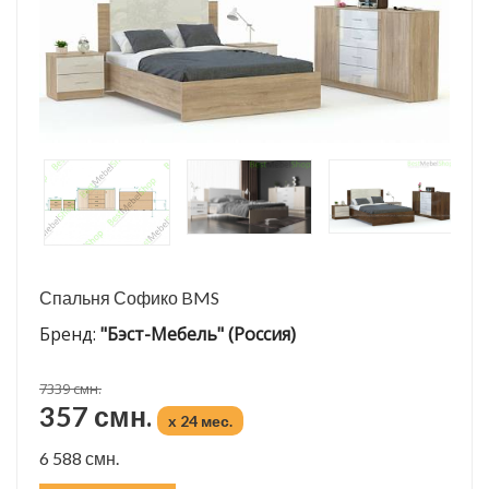
Спальня Софико BMS
Бренд:
"Бэст-Мебель" (Россия)
7339 смн.
357 смн.
x 24 мес.
6 588 смн.