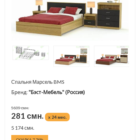
Спальня Марсель BMS
Бренд:
"Бэст-Мебель" (Россия)
5609 смн.
281 смн.
x 24 мес.
5 174 смн.
СКИДКА 7.76%