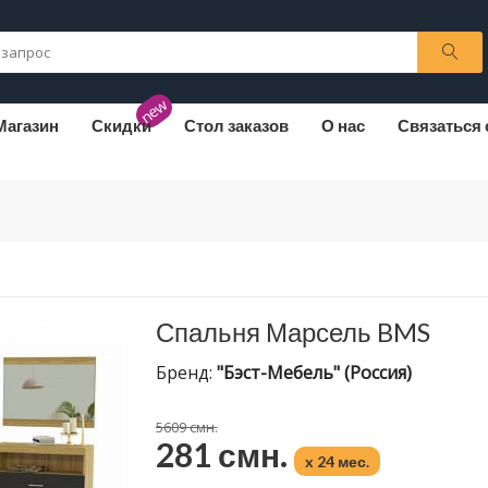
new
Магазин
Скидки
Стол заказов
О нас
Связаться 
Спальня Марсель BMS
Бренд:
"Бэст-Мебель" (Россия)
5609 смн.
281 смн.
x 24 мес.