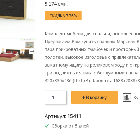
5 174 смн.
СКИДКА 7.76%
Комплект мебели для спальни, выполненны
Предлагаем Вам купить спальню Марсель B
пара прикроватных тумбочек и просторный 
полотен, высокое изголовье с привлекател
выкатному ящику на роликовом ходу и откр
три выдвижных ящика с бесшумными направ
450х330х486 (ШхГхВ) -Кровать: 1688х2088х8
+ В корзину
Ку
Артикул:
15411
Сборка от 5 дней