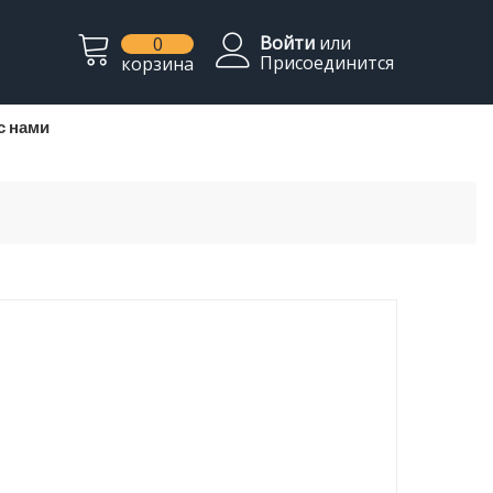
Войти
или
0
Присоединится
корзина
с нами