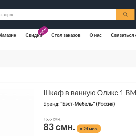
new
Магазин
Скидки
Стол заказов
О нас
Связаться 
Шкаф в ванную Оликс 1 B
Бренд:
"Бэст-Мебель" (Россия)
1655 смн.
83 смн.
x 24 мес.