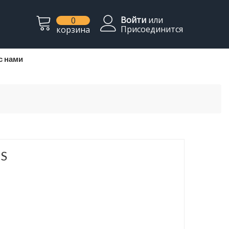
Войти
или
0
Присоединится
корзина
с нами
MS