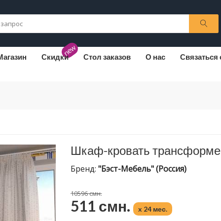
new
Магазин
Скидки
Стол заказов
О нас
Связаться 
Шкаф-кровать трансформе
Бренд:
"Бэст-Мебель" (Россия)
10596 смн.
511 смн.
x 24 мес.