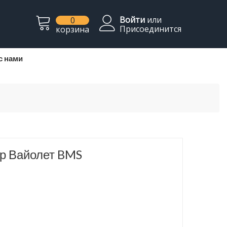
Войти
или
0
Присоединится
корзина
с нами
р Вайолет BMS