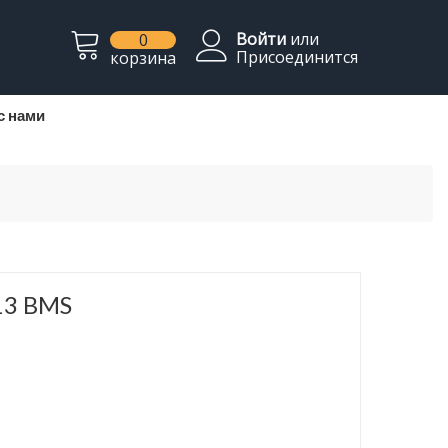
Войти
или
0
Присоединится
корзина
с нами
13 BMS