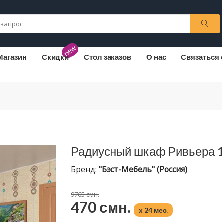
new
Магазин
Скидки
Стол заказов
О нас
Связаться 
Радиусный шкаф Ривьера 
Бренд:
"Бэст-Мебель" (Россия)
9765 смн.
470 смн.
x 24 мес.