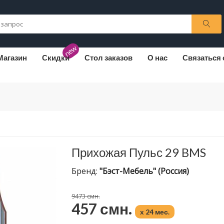
new
Магазин
Скидки
Стол заказов
О нас
Связаться 
Прихожая Пульс 29 BMS
Бренд:
"Бэст-Мебель" (Россия)
9473 смн.
457 смн.
x 24 мес.