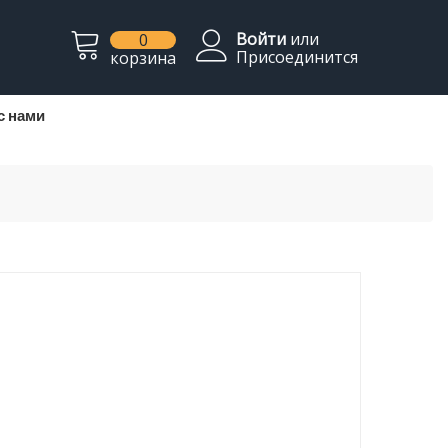
Войти
или
0
Присоединится
корзина
с нами