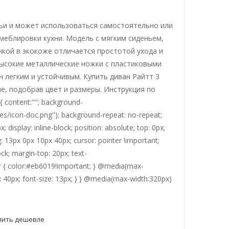
ьи и может использоваться самостоятельно или
меблировки кухни. Модель с мягким сиденьем,
кой в экокоже отличается простотой ухода и
Высокие металлические ножки с пластиковыми
 легким и устойчивым. Купить диван Райтт 3
, подобрав цвет и размеры. Инструкция по
 content:""; background-
es/icon-doc.png"); background-repeat: no-repeat;
 display: inline-block; position: absolute; top: 0px;
ng: 13px 0px 10px 40px; cursor: pointer !important;
lock; margin-top: 20px; text-
ver { color:#eb6019!important; } @media(max-
x 40px; font-size: 13px; } } @media(max-width:320px)
пить дешевле