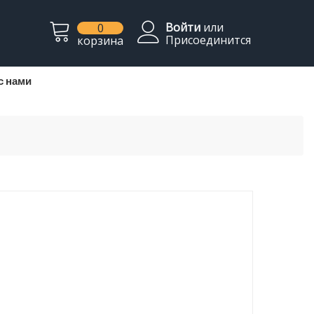
Войти
или
0
Присоединится
корзина
с нами