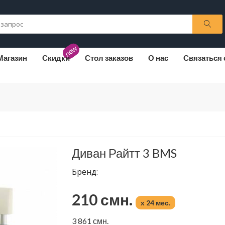
new
Магазин
Скидки
Стол заказов
О нас
Связаться 
Диван Райтт 3 BMS
Бренд:
210 смн.
x 24 мес.
3 861 смн.