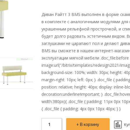
Диван Райтт 3 BMS выполнен в форме скам
в комплекте с аналогичными модулями для 
украшенным рельефной прострочкой, и спин
будет долго радовать эстетичным видом. 
заглушками не царапают пол и делают диван
BMS вы сможете в нашем интернет-магазине
эксплуатации мягкой мебели .doc_file:before {
image:url("/bitrix/templates/redesign2021/imag
background-size: 100%; width: 30px; height: 40px;
margin-right: 10px; left: 0px; } .doc_file { paddi
position: relative; height: 40px; display: inline-b
decoration:underline!important; } .doc_file:ho
width:380px){ .doc_file { padding: 11px 0px 10p
{ .doc_file { padding: 4px 0px 10px 40px; } }
+ В корзину
Ку