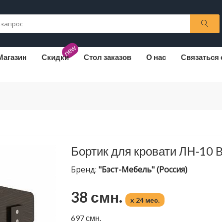
new
Магазин
Скидки
Стол заказов
О нас
Связаться 
Бортик для кровати ЛН-10 
Бренд:
"Бэст-Мебель" (Россия)
38 смн.
x 24 мес.
697 смн.