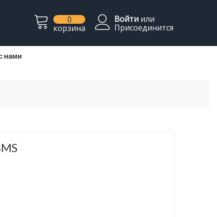
Войти
или
0
Присоединится
корзина
с нами
BMS