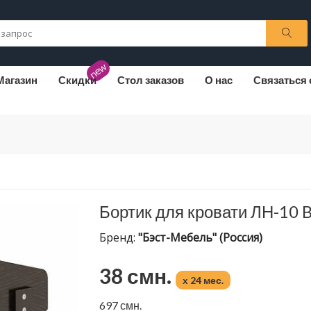
new
Магазин
Скидки
Стол заказов
О нас
Связаться 
Бортик для кровати ЛН-10 
Бренд:
"Бэст-Мебель" (Россия)
38 смн.
x 24 мес.
697 смн.