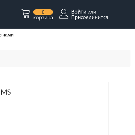
Войти
или
0
Присоединится
корзина
с нами
BMS