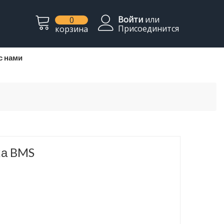
Войти
или
0
Присоединится
корзина
с нами
ка BMS