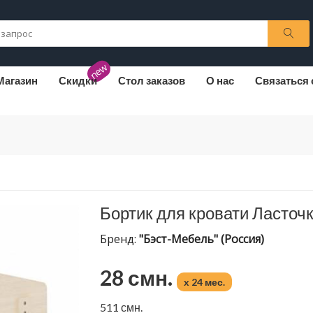
new
Магазин
Скидки
Стол заказов
О нас
Связаться 
Бортик для кровати Ласточ
Бренд:
"Бэст-Мебель" (Россия)
28 смн.
x 24 мес.
511 смн.