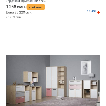
чердаком, приставной лес...
1 258 смн.
x 24 мес.
11.4
%
Цена 23 220 смн.
26 209 смн.
Подробнее