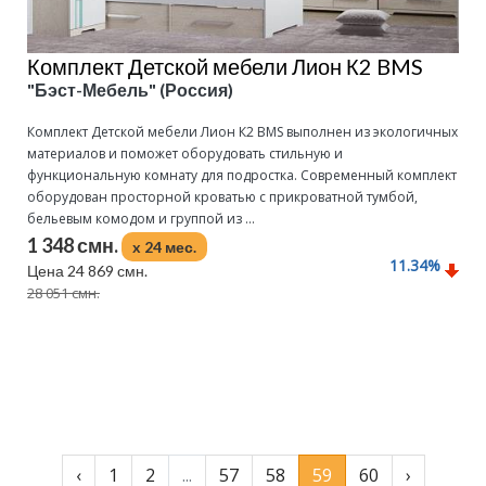
Комплект Детской мебели Лион К2 BMS
"Бэст-Мебель" (Россия)
Комплект Детской мебели Лион К2 BMS выполнен из экологичных
материалов и поможет оборудовать стильную и
функциональную комнату для подростка. Современный комплект
оборудован просторной кроватью с прикроватной тумбой,
бельевым комодом и группой из ...
1 348 смн.
x 24 мес.
11.34
%
Цена 24 869 смн.
28 051 смн.
Подробнее
‹
1
2
...
57
58
59
60
›