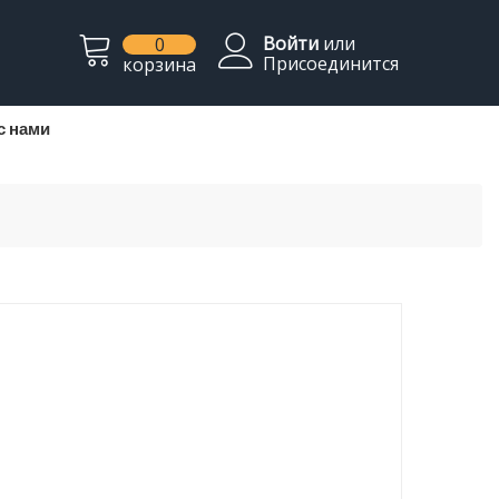
Войти
или
0
Присоединится
корзина
с нами