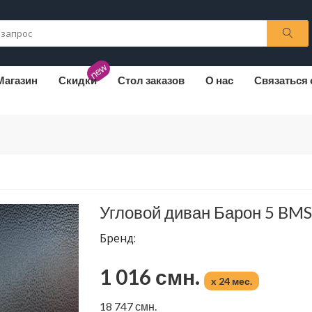
new
Магазин
Скидки
Стол заказов
О нас
Связаться 
Угловой диван Барон 5 BMS
Бренд:
1 016 смн.
x 24 мес.
18 747 смн.