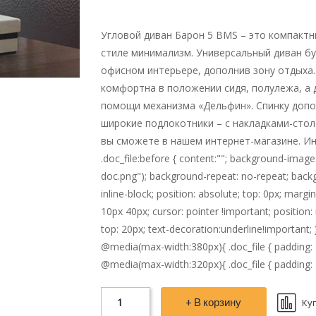
Угловой диван Барон 5 BMS – это компакт
стиле минимализм. Универсальный диван бу
офисном интерьере, дополнив зону отдыха
комфортна в положении сидя, полулежа, а 
помощи механизма «Дельфин». Спинку доп
широкие подлокотники – с накладками-сто
вы сможете в нашем интернет-магазине. Ин
.doc_file:before { content:""; background-image
doc.png"); background-repeat: no-repeat; backgr
inline-block; position: absolute; top: 0px; margin-
10px 40px; cursor: pointer !important; position: r
top: 20px; text-decoration:underline!important; 
@media(max-width:380px){ .doc_file { padding: 1
@media(max-width:320px){ .doc_file { padding: 
+ В корзину
Ку