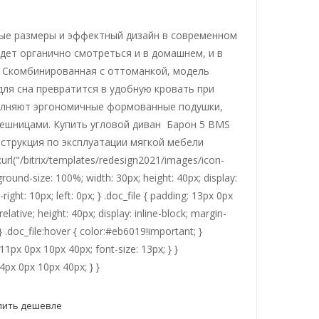
ные размеры и эффектный дизайн в современном
дет органично смотреться и в домашнем, и в
. Скомбинированная с оттоманкой, модель
для сна превратится в удобную кровать при
олняют эргономичные формованные подушки,
лешницами. Купить угловой диван Барон 5 BMS
струкция по эксплуатации мягкой мебели
:url("/bitrix/templates/redesign2021/images/icon-
ound-size: 100%; width: 30px; height: 40px; display:
right: 10px; left: 0px; } .doc_file { padding: 13px 0px
elative; height: 40px; display: inline-block; margin-
} .doc_file:hover { color:#eb6019!important; }
1px 0px 10px 40px; font-size: 13px; } }
4px 0px 10px 40px; } }
пить дешевле