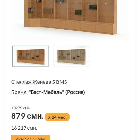
Стеллаж Женева 5 BMS
Бренд:
"Бэст-Мебель" (Россия)
18279 смн.
879 смн.
x 24 мес.
16 217 смн.
СКИДКА 11.28%