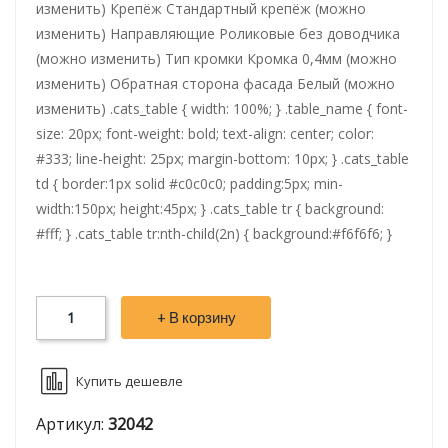
изменить) Крепёж Стандартный крепёж (можно
изменить) Направляющие Роликовые без доводчика
(можно изменить) Тип кромки Кромка 0,4мм (можно
изменить) Обратная сторона фасада Белый (можно
изменить) .cats_table { width: 100%; } .table_name { font-
size: 20px; font-weight: bold; text-align: center; color:
#333; line-height: 25px; margin-bottom: 10px; } .cats_table
td { border:1px solid #c0c0c0; padding:5px; min-
width:150px; height:45px; } .cats_table tr { background:
#fff; } .cats_table tr:nth-child(2n) { background:#f6f6f6; }
+ В корзину
Купить дешевле
Артикул:
32042