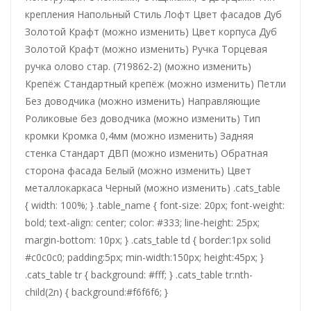
крепления Напольный Стиль Лофт Цвет фасадов Дуб
Золотой Крафт (можно изменить) Цвет корпуса Дуб
Золотой Крафт (можно изменить) Ручка Торцевая
ручка олово стар. (719862-2) (можно изменить)
Крепёж Стандартный крепёж (можно изменить) Петли
Без доводчика (можно изменить) Направляющие
Роликовые без доводчика (можно изменить) Тип
кромки Кромка 0,4мм (можно изменить) Задняя
стенка Стандарт ДВП (можно изменить) Обратная
сторона фасада Белый (можно изменить) Цвет
металлокаркаса Черный (можно изменить) .cats_table
{ width: 100%; } .table_name { font-size: 20px; font-weight:
bold; text-align: center; color: #333; line-height: 25px;
margin-bottom: 10px; } .cats_table td { border:1px solid
#c0c0c0; padding:5px; min-width:150px; height:45px; }
.cats_table tr { background: #fff; } .cats_table tr:nth-
child(2n) { background:#f6f6f6; }