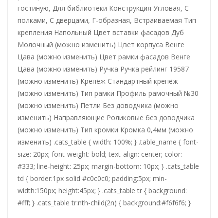
гостиную, Для библиотеки Конструкция Угловая, С
полками, С дверцами, Г-образная, Встраиваемая Тип
крепления Напольный Цвет вставки фасадов Дуб
Молочный (можно изменить) Цвет корпуса Венге
Цава (можно изменить) Цвет рамки фасадов Венге
Цава (можно изменить) Ручка Ручка рейлинг 19587
(можно изменить) Крепёж Стандартный крепёж
(можно изменить) Тип рамки Профиль рамочный №30
(можно изменить) Петли Без доводчика (можно
изменить) Направляющие Роликовые без доводчика
(можно изменить) Тип кромки Кромка 0,4мм (можно
изменить) .cats_table { width: 100%; } .table_name { font-
size: 20px; font-weight: bold; text-align: center; color:
#333; line-height: 25px; margin-bottom: 10px; } .cats_table
td { border:1px solid #c0c0c0; padding:5px; min-
width:150px; height:45px; } .cats_table tr { background:
#fff; } .cats_table tr:nth-child(2n) { background:#f6f6f6; }