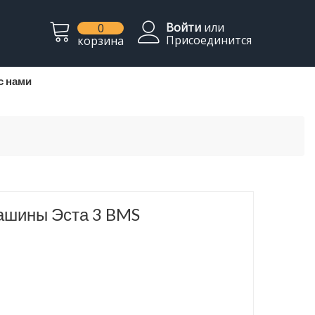
Войти
или
0
Присоединится
корзина
с нами
ашины Эста 3 BMS