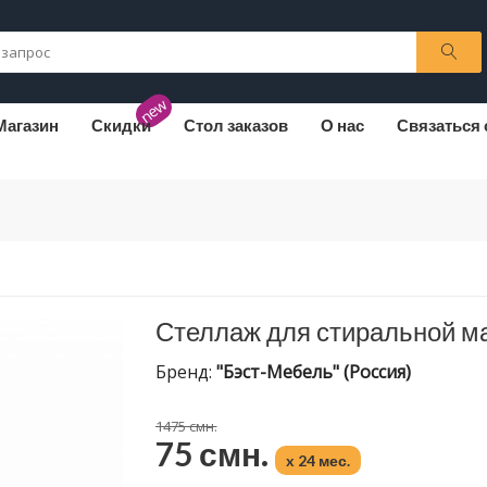
new
Магазин
Скидки
Стол заказов
О нас
Связаться 
Стеллаж для стиральной м
Бренд:
"Бэст-Мебель" (Россия)
1475 смн.
75 смн.
x 24 мес.