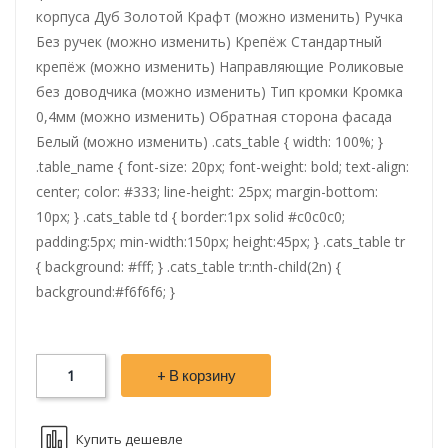
корпуса Дуб Золотой Крафт (можно изменить) Ручка
Без ручек (можно изменить) Крепёж Стандартный
крепёж (можно изменить) Направляющие Роликовые
без доводчика (можно изменить) Тип кромки Кромка
0,4мм (можно изменить) Обратная сторона фасада
Белый (можно изменить) .cats_table { width: 100%; }
.table_name { font-size: 20px; font-weight: bold; text-align:
center; color: #333; line-height: 25px; margin-bottom:
10px; } .cats_table td { border:1px solid #c0c0c0;
padding:5px; min-width:150px; height:45px; } .cats_table tr
{ background: #fff; } .cats_table tr:nth-child(2n) {
background:#f6f6f6; }
+ В корзину
Купить дешевле