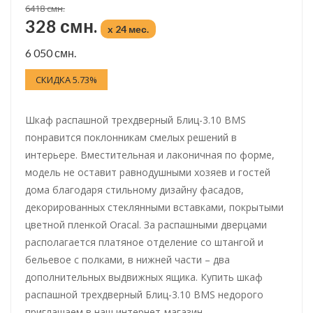
6418 смн.
328 смн.
x 24 мес.
6 050 смн.
СКИДКА 5.73%
Шкаф распашной трехдверный Блиц-3.10 BMS
понравится поклонникам смелых решений в
интерьере. Вместительная и лаконичная по форме,
модель не оставит равнодушными хозяев и гостей
дома благодаря стильному дизайну фасадов,
декорированных стеклянными вставками, покрытыми
цветной пленкой Oracal. За распашными дверцами
располагается платяное отделение со штангой и
бельевое с полками, в нижней части – два
дополнительных выдвижных ящика. Купить шкаф
распашной трехдверный Блиц-3.10 BMS недорого
приглашаем в наш интернет-магазин.