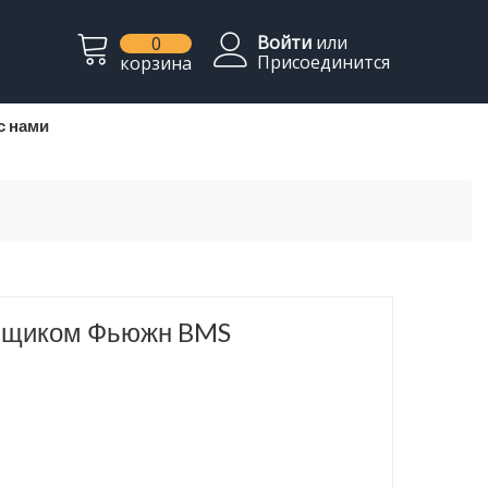
Войти
или
0
Присоединится
корзина
с нами
 ящиком Фьюжн BMS