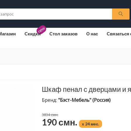
new
Магазин
Скидки
Стол заказов
О нас
Связаться 
Шкаф пенал с дверцами и
Бренд:
"Бэст-Мебель" (Россия)
3834 смн.
190 смн.
x 24 мес.