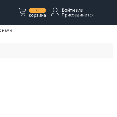
Войти
или
0
Присоединится
корзина
с нами