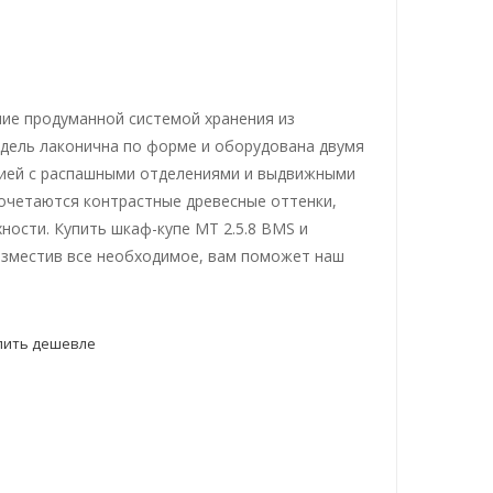
ние продуманной системой хранения из
одель лаконична по форме и оборудована двумя
цией с распашными отделениями и выдвижными
очетаются контрастные древесные оттенки,
ости. Купить шкаф-купе МТ 2.5.8 BMS и
азместив все необходимое, вам поможет наш
пить дешевле