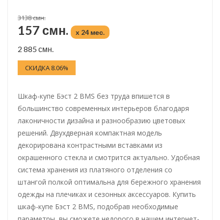
3138 смн.
157 смн.
x 24 мес.
2 885 смн.
СКИДКА 8.06%
Шкаф-купе Бэст 2 BMS без труда впишется в
большинство современных интерьеров благодаря
лаконичности дизайна и разнообразию цветовых
решений. Двухдверная компактная модель
декорирована контрастными вставками из
окрашенного стекла и смотрится актуально. Удобная
система хранения из платяного отделения со
штангой полкой оптимальна для бережного хранения
одежды на плечиках и сезонных аксессуаров. Купить
шкаф-купе Бэст 2 BMS, подобрав необходимые
параметры, вы сможете недорого в нашем интернет-