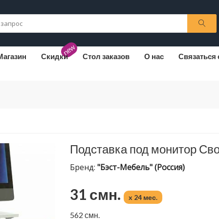
new
Магазин
Скидки
Стол заказов
О нас
Связаться 
Подставка под монитор Св
Бренд:
"Бэст-Мебель" (Россия)
31 смн.
x 24 мес.
562 смн.