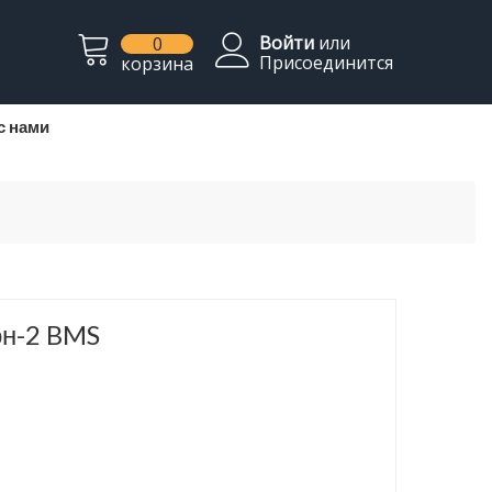
Войти
или
0
Присоединится
корзина
с нами
он-2 BMS