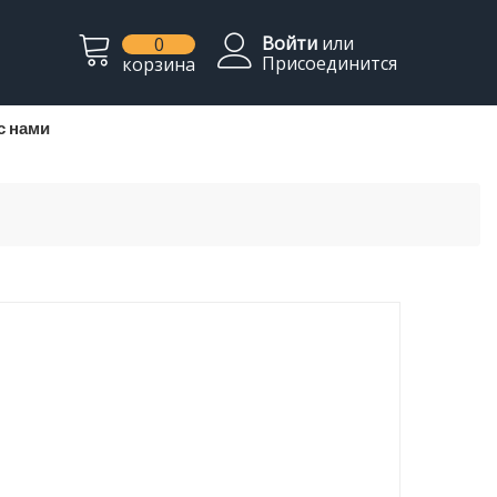
Войти
или
0
Присоединится
корзина
с нами