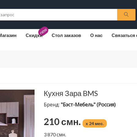
new
Магазин
Скидки
Стол заказов
О нас
Связаться 
Кухня Зара BMS
Бренд:
"Бэст-Мебель" (Россия)
210 смн.
x 24 мес.
3 870 смн.