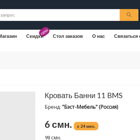
new
Магазин
Скидки
Стол заказов
О нас
Связаться 
Кровать Банни 11 BMS
Бренд:
"Бэст-Мебель" (Россия)
6 смн.
x 24 мес.
98 смн.