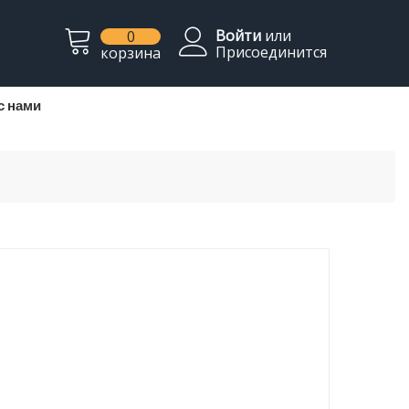
Войти
или
0
Присоединится
корзина
с нами