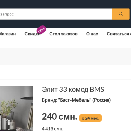
new
Магазин
Скидки
Стол заказов
О нас
Связаться 
Элит 33 комод BMS
Бренд:
"Бэст-Мебель" (Россия)
240 смн.
x 24 мес.
4 418 смн.