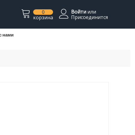
Войти
или
0
Присоединится
корзина
с нами