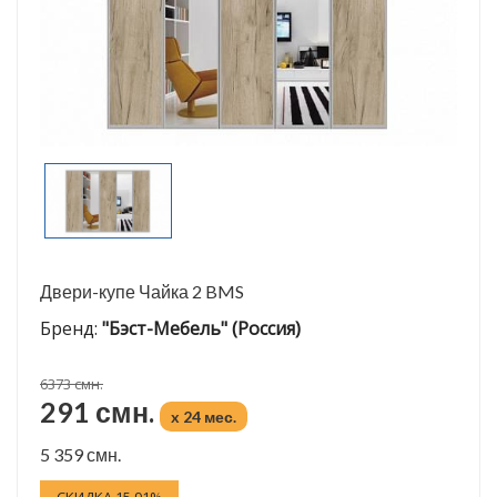
Двери-купе Чайка 2 BMS
Бренд:
"Бэст-Мебель" (Россия)
6373 смн.
291 смн.
x 24 мес.
5 359 смн.
СКИДКА 15.91%