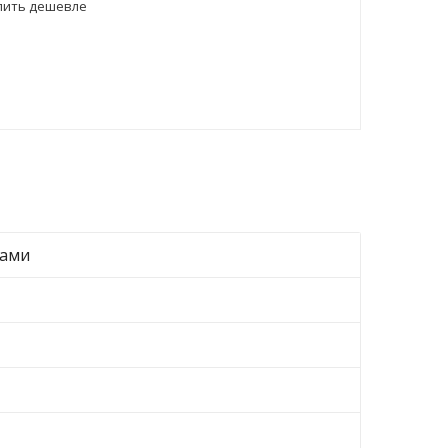
пить дешевле
тами