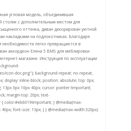
чная угловая модель, объединившая
й столик с дополнительным местом для
асыщенного оттенка, диван декорирован уютной
ми накладками на подлокотниках. Благодаря
ри необходимости легко превращаются в
ван аккордеон Елена 5 BMS для меблировки
нтернет-магазине. Инструкция по эксплуатации
ackground-
es/icon-doc.png"); background-repeat: no-repeat;
 display: inline-block; position: absolute; top: 0px;
ng: 13px 0px 10px 40px; cursor: pointer !important;
lock; margin-top: 20px; text-
ver { color:#eb6019!important; } @media(max-
x 40px; font-size: 13px; } } @media(max-width:320px)