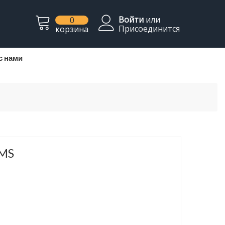
Войти
или
0
Присоединится
корзина
с нами
BMS