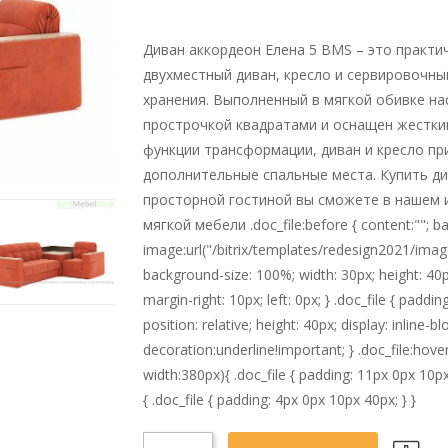
Диван аккордеон Елена 5 BMS – это практи
двухместный диван, кресло и сервировочны
хранения. Выполненный в мягкой обивке н
прострочкой квадратами и оснащен жестки
функции трансформации, диван и кресло п
дополнительные спальные места. Купить ди
просторной гостиной вы сможете в нашем и
мягкой мебели .doc_file:before { content:""; b
image:url("/bitrix/templates/redesign2021/imag
background-size: 100%; width: 30px; height: 40px;
margin-right: 10px; left: 0px; } .doc_file { paddi
position: relative; height: 40px; display: inline-b
decoration:underline!important; } .doc_file:ho
width:380px){ .doc_file { padding: 11px 0px 10p
{ .doc_file { padding: 4px 0px 10px 40px; } }