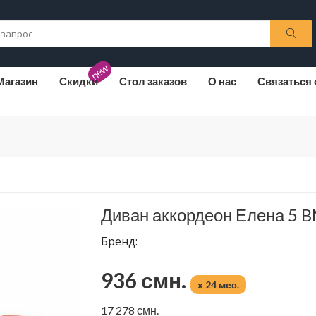
new
Магазин
Скидки
Стол заказов
О нас
Связаться 
Диван аккордеон Елена 5 
Бренд:
936 смн.
x 24 мес.
17 278 смн.