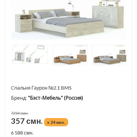
Cпальня Гаурон №2.1 BMS
Бренд:
"Бэст-Мебель" (Россия)
7294 смн.
357 смн.
x 24 мес.
6 588 смн.