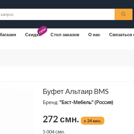
new
Магазин
Скидки
Стол заказов
О нас
Связаться 
Буфет Альтаир BMS
Бренд:
"Бэст-Мебель" (Россия)
272 смн.
x 24 мес.
5 004 смн.