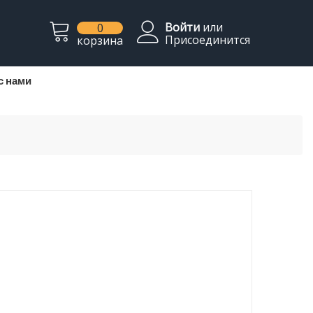
Войти
или
0
Присоединится
корзина
с нами